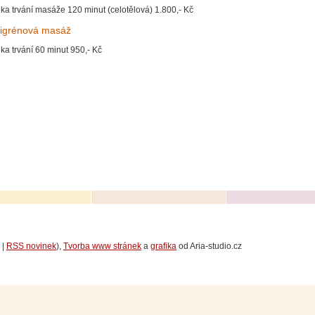
lka trvání masáže 120 minut (celotělová) 1.800,- Kč
migrénová masáž
lka trvání 60 minut 950,- Kč
|
RSS novinek
),
Tvorba www stránek
a
grafika
od Aria-studio.cz