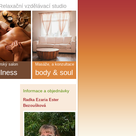
Relaxační vzdělávací studio
ský salon
Masáže, a konzultace
llness
body & soul
Informace a objednávky
Radka Ezaria Ester
Bezoušková