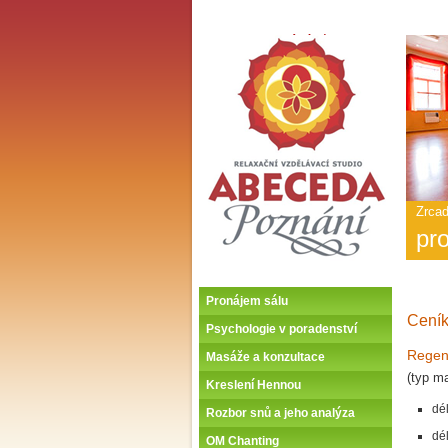
ABECEDA POZNÁNÍ -
Úvodní stránka
Hlav
nabí
-
ABE
POZ
Zrcad
pr
Pronájem sálu
Cení
Psychologie v poradenství
Regen
Masáže a konzultace
(typ m
Kreslení Hennou
dé
Rozbor snů a jeho analýza
dé
OM Chanting