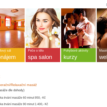
ní
dka
CEDA
NÁNÍ
lový sál
Péče o tělo
Pohybové aktivity
Masér
onájem
spa salon
kurzy
we
?
k
erační/Relaxační masáž
asáže dle dohody)
lka trvání masáže 60 minut 950,- Kč
lka trvání masáže 90 minut 1.400,- Kč