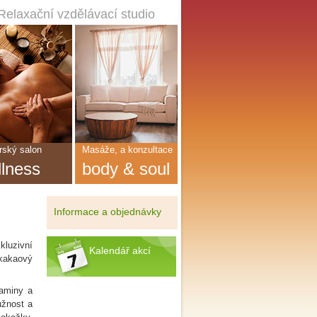
Relaxační vzdělávací studio
ský salon
Masáže, a konzultace
llness
body & soul
Informace a objednávky
kluzivní
Kalendář akcí
 kakaový
taminy a
užnost a