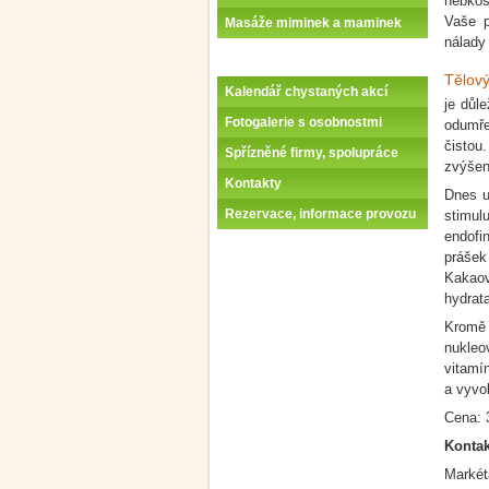
hebkos
Vaše p
Masáže miminek a maminek
nálady 
Tělový
Kalendář chystaných akcí
je důl
Fotogalerie s osobnostmi
odumře
čistou
Spřízněné firmy, spolupráce
zvýšen
Kontakty
Dnes u
Rezervace, informace provozu
stimul
endofi
prášek
Kakaov
hydrat
Kromě 
nukleo
vitamí
a vyvo
Cena: 
Kontak
Markét