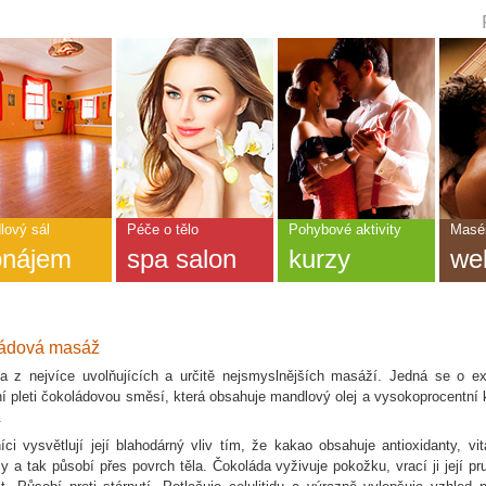
ní
dka
CEDA
NÁNÍ
lový sál
Péče o tělo
Pohybové aktivity
Masér
onájem
spa salon
kurzy
we
?
ládová masáž
na z nejvíce uvolňujících a určitě nejsmyslnějších masáží. Jedná se o ex
ní pleti čokoládovou směsí, která obsahuje mandlový olej a vysokoprocentní
.
íci vysvětlují její blahodárný vliv tím, že kakao obsahuje antioxidanty, vi
ly a tak působí přes povrch těla. Čokoláda vyživuje pokožku, vrací ji její pr