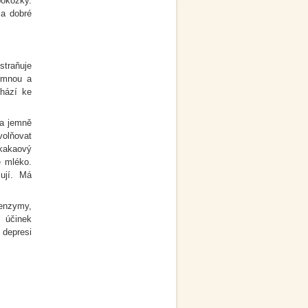
pokožky.
 a dobré
straňuje
jemnou a
chází ke
 a jemně
volňovat
 kakaový
é mléko.
ují. Má
enzymy,
ý účinek
 depresi