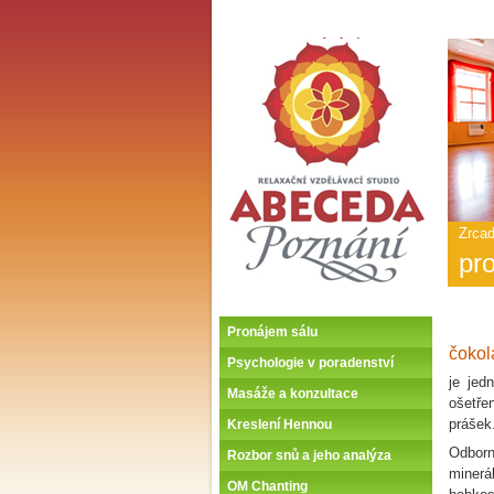
ABECEDA POZNÁNÍ -
Úvodní stránka
Hlav
nabí
-
ABE
POZ
Zrcad
pr
Pronájem sálu
čoko
Psychologie v poradenství
je jed
Masáže a konzultace
ošetře
prášek
Kreslení Hennou
Odborn
Rozbor snů a jeho analýza
minerá
OM Chanting