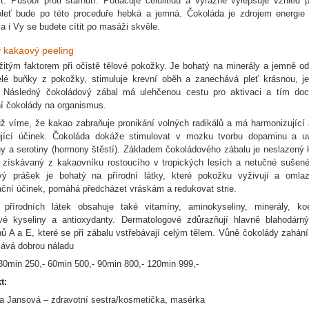
t. Působí proti stárnutí. Potlačuje celulitidu a výrazně vylepšuje vzhled 
leť bude po této proceduře hebká a jemná. Čokoláda je zdrojem energie
a i Vy se budete cítit po masáži skvěle.
 kakaový peeling
ežitým faktorem při očistě tělové pokožky. Je bohatý na minerály a jemně od
lé buňky z pokožky, stimuluje krevní oběh a zanechává pleť krásnou, 
. Následný čokoládový zábal má ulehčenou cestu pro aktivaci a tím do
í čokolády na organismus.
ž víme, že kakao zabraňuje pronikání volných radikálů a má harmonizující
ující účinek. Čokoláda dokáže stimulovat v mozku tvorbu dopaminu a u
ny a serotiny (hormony štěstí). Základem čokoládového zábalu je neslazený
 získávaný z kakaovníku rostoucího v tropických lesích a netučné sušen
ý prášek je bohatý na přírodní látky, které pokožku vyživují a omlaz
ační účinek, pomáhá předcházet vráskám a redukovat strie.
přírodních látek obsahuje také vitamíny, aminokyseliny, minerály, ko
vé kyseliny a antioxydanty. Dermatologové zdůrazňují hlavně blahodárn
nů A a E, které se při zábalu vstřebávají celým tělem. Vůně čokolády zahání
lává dobrou náladu
30min 250,- 60min 500,- 90min 800,- 120min 999,-
t:
a Jansová – zdravotní sestra/kosmetička, masérka