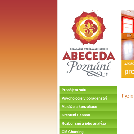
ABECEDA POZNÁNÍ -
Úvodní stránka
Hlav
nabí
-
ABE
POZ
Zrcad
pr
Pronájem sálu
Fyzio
Psychologie v poradenství
Masáže a konzultace
Kreslení Hennou
Rozbor snů a jeho analýza
OM Chanting