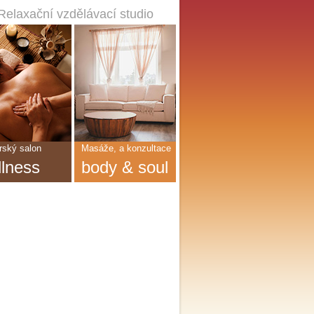
Relaxační vzdělávací studio
ský salon
Masáže, a konzultace
llness
body & soul
?