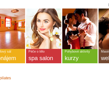
ní
dka
CEDA
NÁNÍ
lový sál
Péče o tělo
Pohybové aktivity
Masér
onájem
spa salon
kurzy
we
pilates