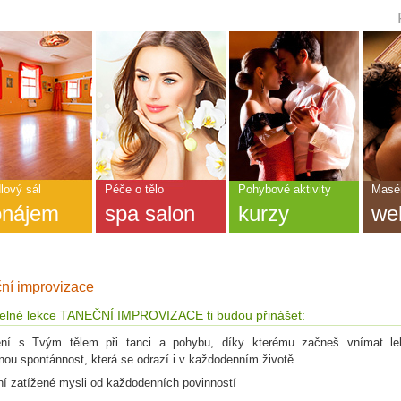
ní
dka
CEDA
NÁNÍ
lový sál
Péče o tělo
Pohybové aktivity
Masér
onájem
spa salon
kurzy
we
?
ní improvizace
delné lekce TANEČNÍ IMPROVIZACE ti budou přinášet:
ení s Tvým tělem při tanci a pohybu, díky kterému začneš vnímat le
enou spontánnost, která se odrazí i v každodenním životě
ní zatížené mysli od každodenních povinností