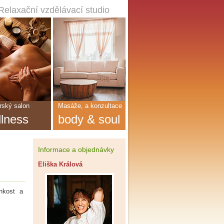
Relaxační vzdělávací studio
ský salon
Masáže, a konzultace
llness
body & soul
Informace a objednávky
Eliška Králová
hkost a