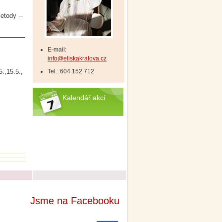
metody –
E-mail:
info@eliskakralova.cz
5.,15.5.,
Tel.: 604 152 712
Kalendář akcí
Jsme na Facebooku