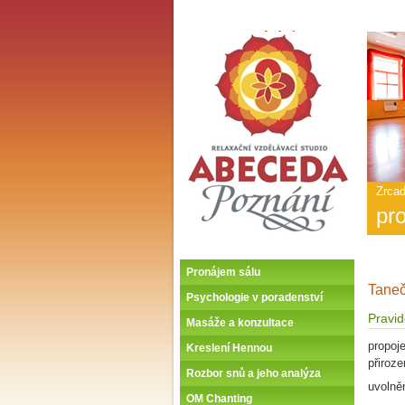
ABECEDA POZNÁNÍ -
Úvodní stránka
Hlav
nabí
-
ABE
POZ
Zrcad
pr
Pronájem sálu
Taneč
Psychologie v poradenství
Pravi
Masáže a konzultace
propoj
Kreslení Hennou
přiroz
Rozbor snů a jeho analýza
uvolně
OM Chanting