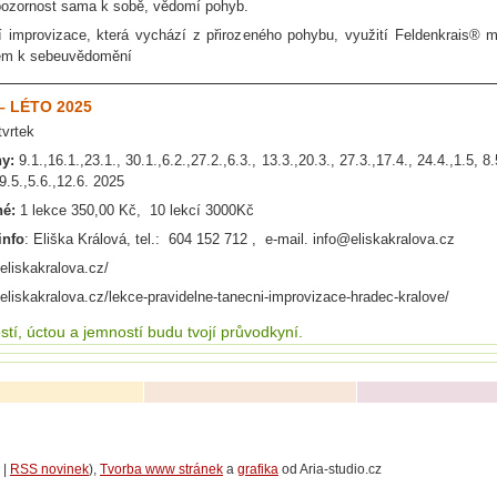
pozornost sama k sobě, vědomí pohyb.
í improvizace, která vychází z přirozeného pohybu, využití Feldenkrais® 
em k sebeuvědomění
– LÉTO 2025
tvrtek
ny:
9.1.,16.1.,23.1., 30.1.,6.2.,27.2.,6.3., 13.3.,20.3., 27.3.,17.4., 24.4.,1.5, 8.
9.5.,5.6.,12.6. 2025
né:
1 lekce 350,00 Kč, 10 lekcí 3000Kč
info
: Eliška Králová, tel.: 604 152 712 , e-mail. info@eliskakralova.cz
/eliskakralova.cz/
/eliskakralova.cz/lekce-pravidelne-tanecni-improvizace-hradec-kralove/
stí, úctou a jemností budu tvojí průvodkyní.
|
RSS novinek
),
Tvorba www stránek
a
grafika
od Aria-studio.cz