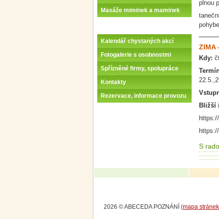
plnou 
Masáže miminek a maminek
tanečn
pohyb
Kalendář chystaných akcí
ZIMA 
Fotogalerie s osobnostmi
Kdy:
č
Spřízněné firmy, spolupráce
Termí
22.5.,2
Kontakty
Vstup
Rezervace, informace provozu
Bližší 
https:/
https:/
S rado
2026 © ABECEDA POZNÁNÍ (
mapa stránek