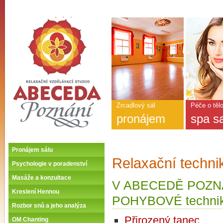
ABECEDA POZNÁNÍ -
Úvodní stránka
Hlavní
nabídka
-
ABECEDA
POZNÁNÍ
Zrcadlový sál
Péče o těl
pronájem
spa s
Pronájem sálu
Relaxační techni
Psychologie v poradenství
Masáže a konzultace
V ABECEDĚ POZNÁN
Kreslení Hennou
POHYBOVÉ technik
Rozbor snů a jeho analýza
Přirozený tanec
OM Chanting