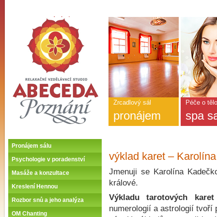
ABECEDA POZNÁNÍ -
Úvodní stránka
Hlavní
nabídka
-
ABECEDA
POZNÁNÍ
Zrcadlový sál
Péče o těl
pronájem
spa s
Pronájem sálu
výklad karet – Karolí
Psychologie v poradenství
Jmenuji se Karolína Kadečk
Masáže a konzultace
králové.
Kreslení Hennou
Výkladu tarotových karet
Rozbor snů a jeho analýza
numerologií a astrologií tvoř
OM Chanting