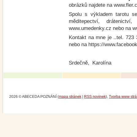
obrázků najdete na www.fler.cz
Spolu s výkladem tarotu se 
měditepectví, drátenict
www.umedenky.cz nebo na www.
Kontakt na mne je ..tel. 72
nebo na https://www.faceboo
Srdečně, Karolína
2026 © ABECEDA POZNÁNÍ (
mapa stránek
|
RSS novinek
),
Tvorba www str