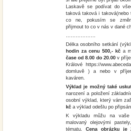
Laskavě se podívat do vše
taková taková i taková(nebo 
co ne, pokusím se změni
přijmout to co v nás v dané c
………………
Délka osobního setkání (výk
hodin za cenu 500,- kč
a m
čase od 8.00 do 20.00
v příj
Králové https://www.abeceda
domluvě ) a nebo v příje
kaváren.
Výklad je možný také uskut
narození a položení základní
osobní výklad, který vám za
kč
a výklad odešlu po připsán
K výkladu můžu na vaše 
malovaný olejovými pastel
tématu.
Cena obrázku je 2