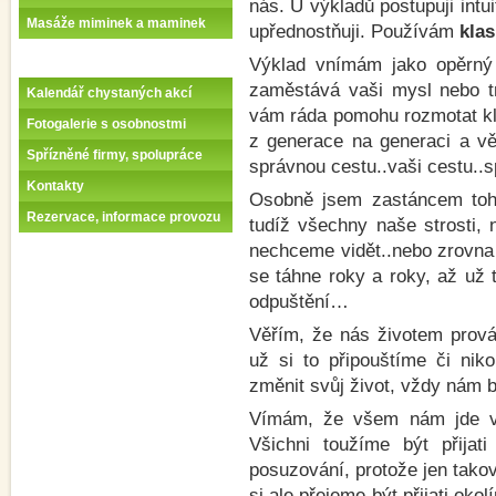
nás. U výkladů postupuji intu
Masáže miminek a maminek
upřednostňuji. Používám
klas
Výklad vnímám jako opěrný 
zaměstává vaši mysl nebo tr
Kalendář chystaných akcí
vám ráda pomohu rozmotat kl
Fotogalerie s osobnostmi
z generace na generaci a vě
Spřízněné firmy, spolupráce
správnou cestu..vaši cestu.
Kontakty
Osobně jsem zastáncem toh
Rezervace, informace provozu
tudíž všechny naše strosti,
nechceme vidět..nebo zrovn
se táhne roky a roky, až už 
odpuštění…
Věřím, že nás životem prová
už si to připouštíme či ni
změnit svůj život, vždy ná
Vímám, že všem nám jde vla
Všichni toužíme být přijat
posuzování, protože jen tako
si ale přejeme být přijati ok