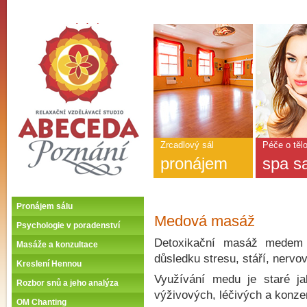
ABECEDA POZNÁNÍ -
Úvodní stránka
Hlavní
nabídka
-
ABECEDA
POZNÁNÍ
Zrcadlový sál
Péče o těl
pronájem
spa s
Pronájem sálu
Medová masáž
Psychologie v poradenství
Detoxikační masáž medem j
Masáže a konzultace
důsledku stresu, stáří, nervo
Kreslení Hennou
Využívání medu je staré ja
Rozbor snů a jeho analýza
výživových, léčivých a konzer
OM Chanting