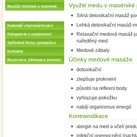
Využití medu v masérské 
Masáže miminek a maminek
Silná detoxikační masáž-po
Lehká detoxikační masáž-m
Kalendář chystaných akcí
Relaxační medová masáž-ja
Fotogalerie s osobnostmi
naředěný med
Spřízněné firmy, spolupráce
Medové zábaly
Kontakty
Účinky medové masáže
Rezervace, informace provozu
dotoxikační
zlepšuje prokrvení
působí na reflexní body
vyhlazuje pokožku
nabíjí organismus energií
Kontraindikace
alergie na med a včelí prod
infekční onemocnění (nachla