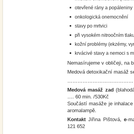
otevřené rány a popáleniny
onkologická onemocnění
stavy po mrtvici
při vysokém nitroočním tlaku
kožní problémy (ekzémy, vy
krvácivé stavy a nemoci s m
Nemasírujeme v obličeji, na bř
Medová detoxikační masáž s
…………………………………
Medová masáž zad
(blahod
…. 60 min. /530Kč
Součástí masáže je inhalace 
aromalampě.
Kontakt
Jiřina Pištová,
e
-m
121 652