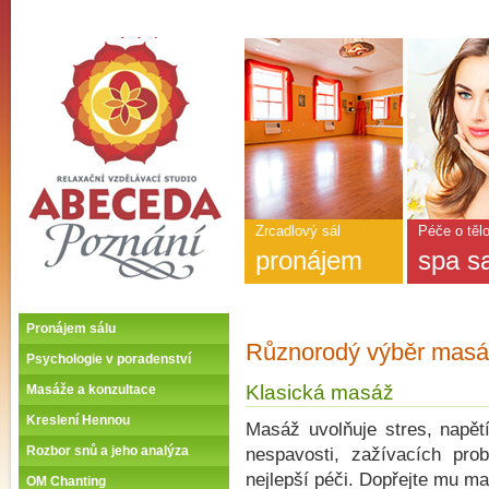
ABECEDA POZNÁNÍ -
Úvodní stránka
Hlavní
nabídka
-
ABECEDA
POZNÁNÍ
Zrcadlový sál
Péče o těl
pronájem
spa s
Pronájem sálu
Různorodý výběr masá
Psychologie v poradenství
Klasická masáž
Masáže a konzultace
Kreslení Hennou
Masáž uvolňuje stres, napětí
Rozbor snů a jeho analýza
nespavosti, zažívacích pro
nejlepší péči. Dopřejte mu m
OM Chanting