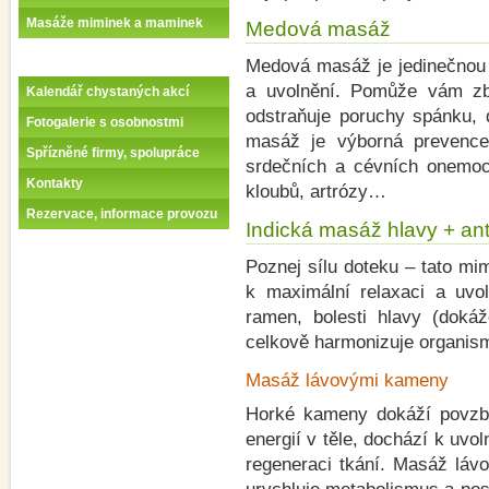
Masáže miminek a maminek
Medová masáž
Medová masáž je jedinečnou 
a uvolnění. Pomůže vám zba
Kalendář chystaných akcí
odstraňuje poruchy spánku, 
Fotogalerie s osobnostmi
masáž je výborná prevence a
Spřízněné firmy, spolupráce
srdečních a cévních onemoc
Kontakty
kloubů, artrózy…
Rezervace, informace provozu
Indická masáž hlavy + an
Poznej sílu doteku – tato m
k maximální relaxaci a uvol
ramen, bolesti hlavy (doká
celkově harmonizuje organis
Masáž lávovými kameny
Horké kameny dokáží povzbud
energií v těle, dochází k uvol
regeneraci tkání. Masáž láv