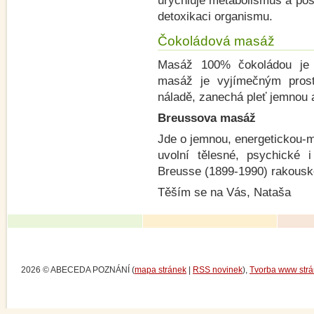
urychluje metabolismus a po
detoxikaci organismu.
Čokoládová masáž
Masáž 100% čokoládou je 
masáž je vyjímečným prost
náladě, zanechá pleť jemnou 
Breussova masáž
Jde o jemnou, energetickou-m
uvolní tělesné, psychické 
Breusse (1899-1990) rakouské
Těším se na Vás, Nataša
2026 © ABECEDA POZNÁNÍ (
mapa stránek
|
RSS novinek
),
Tvorba www str